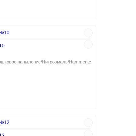
10
рошковое напыление/Нитроэмаль/Hammerite
12