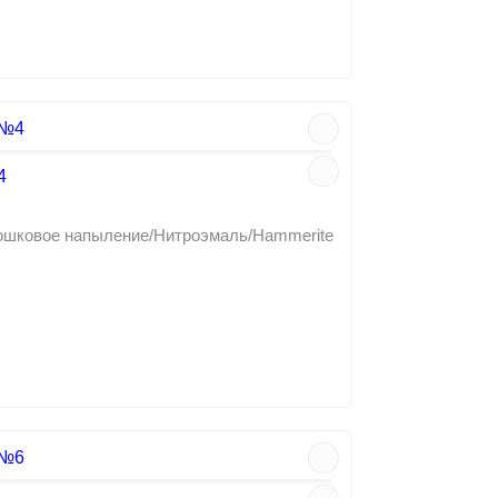
4
рошковое напыление/Нитроэмаль/Hammerite