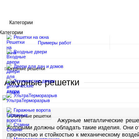
Категории
Категории
Решетки на окна
Примеры работ
Входные двери
Двери для дач и домов
Ажурные решетки
Ажурные решетки
Технические двери
УльтраТерморазрыв
Гаражные ворота
Ажурные металлические реше
Ставни
которыми должны обладать такие изделия. Они 
прочностью и стойкостью к механическому возде