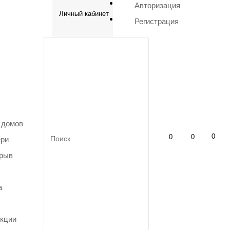
Авторизация
Личный кабинет
Регистрация
 домов
0
0
0
ери
зрыв
а
кции