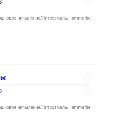
6
рошковое напыление/Нитроэмаль/Hammerite
8
рошковое напыление/Нитроэмаль/Hammerite