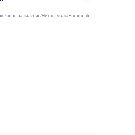
рошковое напыление/Нитроэмаль/Hammerite