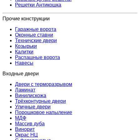
Решетки Антикошка
Прочие конструкции
Гаражные ворота
Оконные ставни
Техничские двери
Козырьки
Калитки
Распашные ворота
Навесы
Входные двери
Двери с терморазрывом
Ламинат
Винилискожа
Трёхконтурные двери
Уличные двери
Порошковое напыление
МДФ
Массив дуба
Винорит
Окрас НЦ