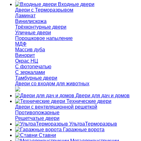
Входные двери
Двери с Терморазрывом
Ламинат
Винилискожа
Трёхконтурные двери
Уличные двери
Порошковое напыление
МДФ
Массив дуба
Винорит
Окрас НЦ
С фотопечатью
С зеркалами
Тамбурные двери
Двери со входом для животных
Двери для дач и домов
Технические двери
Двери с вентеляционной решеткой
Противопожарные
Решетчатые двери
УльтраТерморазрыв
Гаражные ворота
Ставни
Металлоконструкции