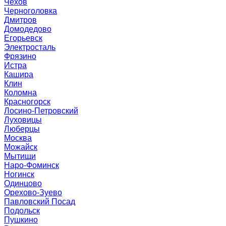
Чехов
Черноголовка
Дмитров
Домодедово
Егорьевск
Электросталь
Фрязино
Истра
Кашира
Клин
Коломна
Красногорск
Лосино-Петровский
Луховицы
Люберцы
Москва
Можайск
Мытищи
Наро-Фоминск
Ногинск
Одинцово
Орехово-Зуево
Павловский Посад
Подольск
Пушкино