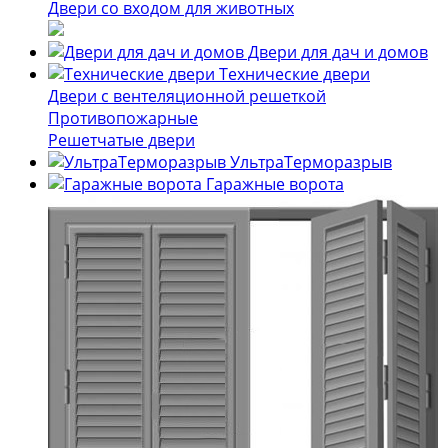
Двери со входом для животных
Двери для дач и домов
Технические двери
Двери с вентеляционной решеткой
Противопожарные
Решетчатые двери
УльтраТерморазрыв
Гаражные ворота