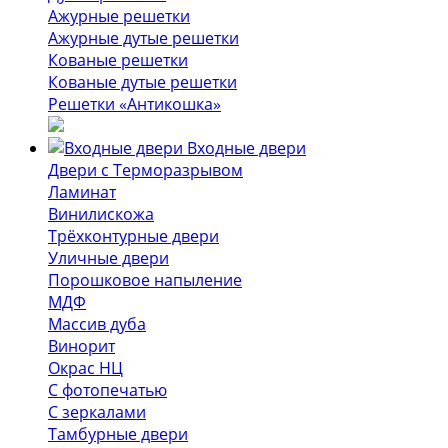
Ажурные решетки
Ажурные дутые решетки
Кованые решетки
Кованые дутые решетки
Решетки «Антикошка»
Входные двери
Двери с Терморазрывом
Ламинат
Винилискожа
Трёхконтурные двери
Уличные двери
Порошковое напыление
МДФ
Массив дуба
Винорит
Окрас НЦ
С фотопечатью
С зеркалами
Тамбурные двери