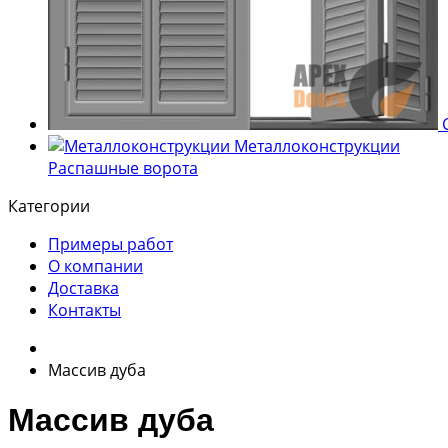
С
Металлоконструкции
Распашные ворота
Категории
Примеры работ
О компании
Доставка
Контакты
Массив дуба
Массив дуба