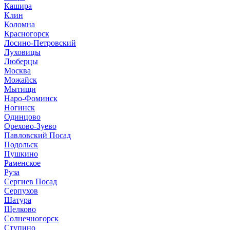
Кашира
Клин
Коломна
Красногорск
Лосино-Петровский
Луховицы
Люберцы
Москва
Можайск
Мытищи
Наро-Фоминск
Ногинск
Одинцово
Орехово-Зуево
Павловский Посад
Подольск
Пушкино
Раменское
Руза
Сергиев Посад
Серпухов
Шатура
Щелково
Солнечногорск
Ступино