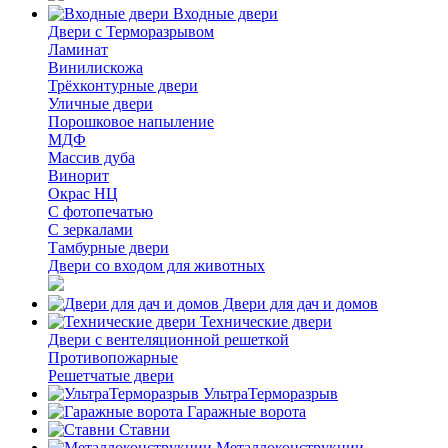
Входные двери
Двери с Терморазрывом
Ламинат
Винилискожа
Трёхконтурные двери
Уличные двери
Порошковое напыление
МДФ
Массив дуба
Винорит
Окрас НЦ
С фотопечатью
С зеркалами
Тамбурные двери
Двери со входом для животных
Двери для дач и домов
Технические двери
Двери с вентеляционной решеткой
Противопожарные
Решетчатые двери
УльтраТерморазрыв
Гаражные ворота
Ставни
Металлоконструкции