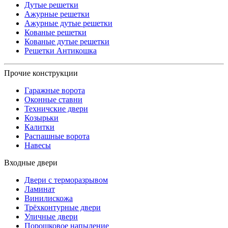
Дутые решетки
Ажурные решетки
Ажурные дутые решетки
Кованые решетки
Кованые дутые решетки
Решетки Антикошка
Прочие конструкции
Гаражные ворота
Оконные ставни
Техничские двери
Козырьки
Калитки
Распашные ворота
Навесы
Входные двери
Двери с терморазрывом
Ламинат
Винилискожа
Трёхконтурные двери
Уличные двери
Порошковое напыление