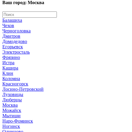
Ваш город: Москва
Балашиха
Чехов
Черноголовка
Дмитров
Домодедово
Егорьевск
Электросталь
Фрязино
Истра
Кашира
Клин
Коломна
Красногорск
Лосино-Петровский
Луховицы
Люберцы
Москва
Можайск
Мытищи
Наро-Фоминск
Ногинск
Одинцово