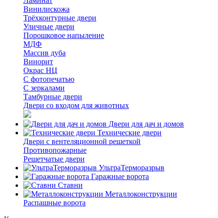
Ламинат
Винилискожа
Трёхконтурные двери
Уличные двери
Порошковое напыление
МДФ
Массив дуба
Винорит
Окрас НЦ
С фотопечатью
С зеркалами
Тамбурные двери
Двери со входом для животных
Двери для дач и домов
Технические двери
Двери с вентеляционной решеткой
Противопожарные
Решетчатые двери
УльтраТерморазрыв
Гаражные ворота
Ставни
Металлоконструкции
Распашные ворота